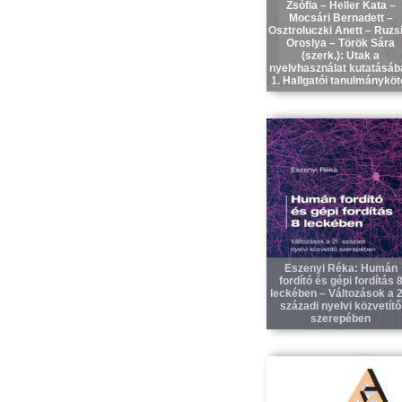
Zsófia – Heller Kata –
Mocsári Bernadett –
Osztroluczki Anett – Ruzs
Oroslya – Török Sára
(szerk.): Utak a
nyelvhasználat kutatásáb
1. Hallgatói tanulmányköt
Eszenyi Réka: Humán
fordító és gépi fordítás 
leckében – Változások a 2
századi nyelvi közvetítő
szerepében