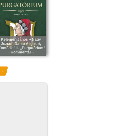
Kelemen János – Nagy
József: Dante Alighieri,
omédia” II. „Purgatórium”
Kommentár
»