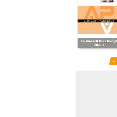
Alkalmazott Pszichológi
2023/1
«