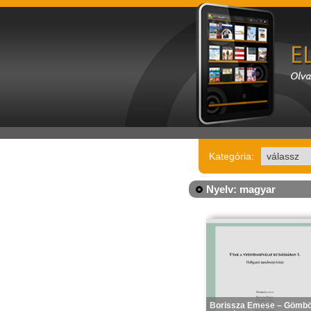
Kategória:
Nyelv: magyar
Borissza Emese – Gömb