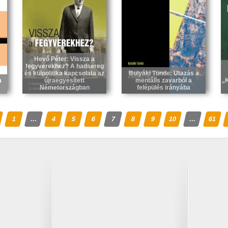
Hevő Péter: Vissza a
fegyverekhez? A hadsereg
és külpolitika kapcsolata az
Bulyáki Tünde: Utazás a
a
újraegyesített
mentális zavarból a
„K
Németországban
felépülés irányába
1
…
4
5
6
7
8
9
10
…
61