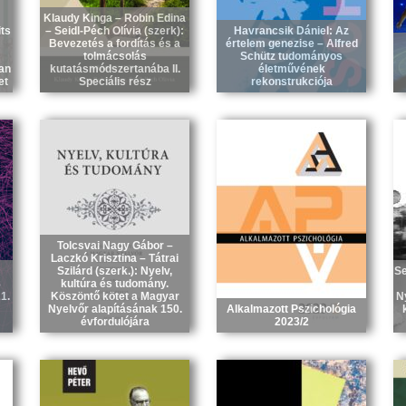
Klaudy Kinga – Robin Edina
its
– Seidl-Péch Olívia (szerk):
Havrancsik Dániel: Az
Bevezetés a fordítás és a
értelem genezise – Alfred
tolmácsolás
Schütz tudományos
an
kutatásmódszertanába II.
életművének
et
Speciális rész
rekonstrukciója
Tolcsvai Nagy Gábor –
Laczkó Krisztina – Tátrai
Szilárd (szerk.): Nyelv,
Se
8
kultúra és tudomány.
1.
Köszöntő kötet a Magyar
N
Nyelvőr alapításának 150.
Alkalmazott Pszichológia
évfordulójára
2023/2