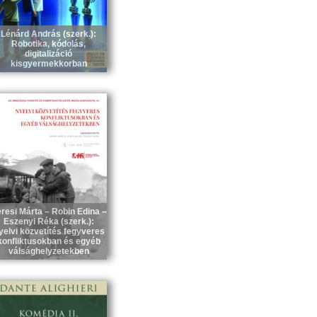
Lénárd András (szerk.):
Robotika, kódolás,
digitalizáció
kisgyermekkorban
resi Márta – Robin Edina –
Eszenyi Réka (szerk.):
yelvi közvetítés fegyveres
konfliktusokban és egyéb
válsághelyzetekben