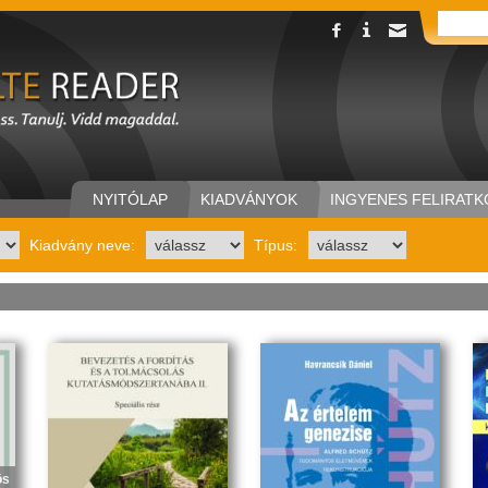
NYITÓLAP
KIADVÁNYOK
INGYENES FELIRATK
Kiadvány neve:
Típus:
ös