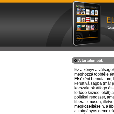
A tartalomból:
Ez a könyv a válságok
méghozzá többféle ér
Elsőként bemutatom, 
került válságba (már j
korszakunk átfogó és
torlódó krízisei előtt) 
politikai rendszer, am
liberalizmuson, illetv
megközelítésein, a lib
alkotmányos demokrác