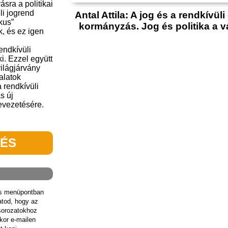
ásra a politikai
li jogrend
Antal Attila: A jog és a rendkívül
kus”
kormányzás. Jog és politika a 
k, és ez igen
endkívüli
ki. Ezzel együtt
világjárvány
alatok
 rendkívüli
s új
vezetésére.
TÉS
ás menüpontban
hatod, hogy az
sorozatokhoz
kor e-mailen