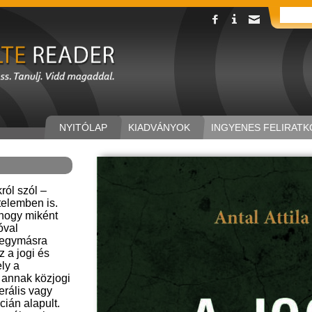
NYITÓLAP
KIADVÁNYOK
INGYENES FELIRATK
ról szól –
telemben is.
hogy miként
óval
 egymásra
az a jogi és
ely a
e annak közjogi
erális vagy
ián alapult.