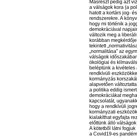
Másrészt pedig azt vi
a válságok kora (a pol
hatott a kortárs jog- és
rendszerekre. A könyv
hogy mi történik a jog
demokráciával napjai
változik meg a liberá
korábban megkérdője
tekintett „normativitás
„normalitása” az egym
válságok időszakában.
ökológiai és klímavál
beléptünk a kivételes 
rendkívüli eszközökke
kormányzás korszaká
alapvetően változtatt
a politika eddig ismert,
demokráciákat megha
kapcsolatát, ugyanakko
hogy a rendkívüli jog
kormányzati eszközö
kialakíthat egyfajta rez
előttünk álló válságok
A kötetből látni fogju
a Covid19-es pandémi