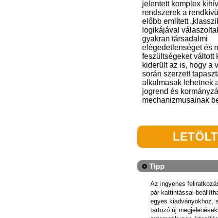
jelentett komplex kihív
rendszerek a rendkívü
előbb említett „klasszi
logikájával válaszolta
gyakran társadalmi
elégedetlenséget és r
feszültségeket váltott 
kiderült az is, hogy a 
során szerzett tapaszt
alkalmasak lehetnek a
jogrend és kormányzá
mechanizmusainak be
LETÖL
Tipp
Az ingyenes feliratkoz
pár kattintással beállít
egyes kiadványokhoz, 
tartozó új megjelenések