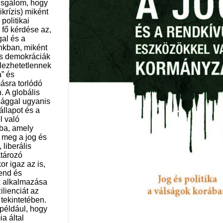
zsgálom, hogy
ikrízis) miként
 politikai
 fő kérdése az,
gal és a
nkban, miként
lis demokráciák
lezhetetlennek
a” és
ásra torlódó
 A globális
sággal ugyanis
állapot és a
l való
ba, amely
a meg a jog és
 liberális
tározó
r igaz az is,
rend és
k alkalmazása
ilienciát az
 tekintetében.
k például, hogy
a által