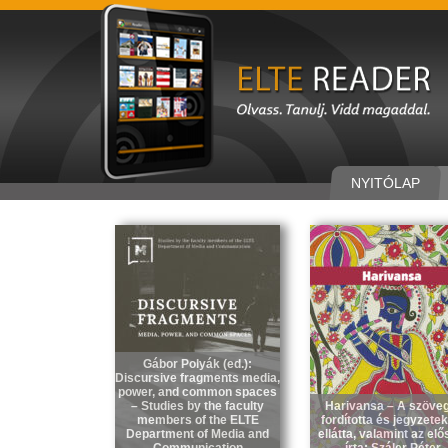
NYITÓLAP
Gábor Polyák (ed.):
Discursive fragments media,
power, and common spaces
– Studies by the faculty
Harivansa – A szöve
members of the ELTE
fordította és jegyzetek
Department of Media and
ellátta, valamint az elő