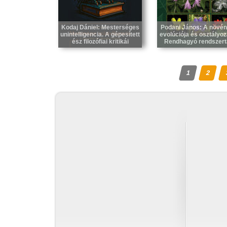
Kodaj Dániel: Mesterséges
Podani János: A növé
unintelligencia. A gépesített
evolúciója és osztályoz
ész filozófiai kritikái
Rendhagyó rendszert
1
2