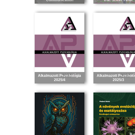
Communication
írta: Száler Péter
Alkalmazott Pszichológia
Alkalmazott Pszicholó
2025/4
2025/3