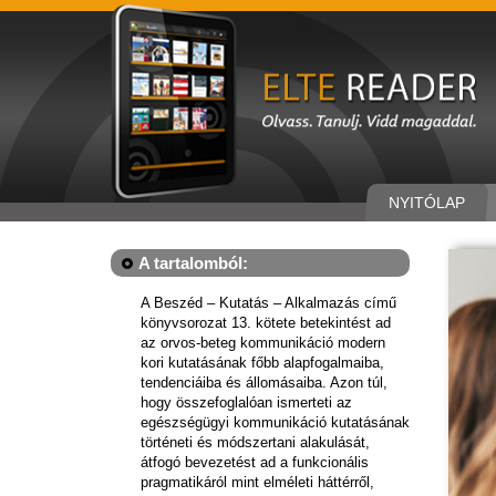
NYITÓLAP
A tartalomból:
A Beszéd – Kutatás – Alkalmazás című
könyvsorozat 13. kötete betekintést ad
az orvos-beteg kommunikáció modern
kori kutatásának főbb alapfogalmaiba,
tendenciáiba és állomásaiba. Azon túl,
hogy összefoglalóan ismerteti az
egészségügyi kommunikáció kutatásának
történeti és módszertani alakulását,
átfogó bevezetést ad a funkcionális
pragmatikáról mint elméleti háttérről,