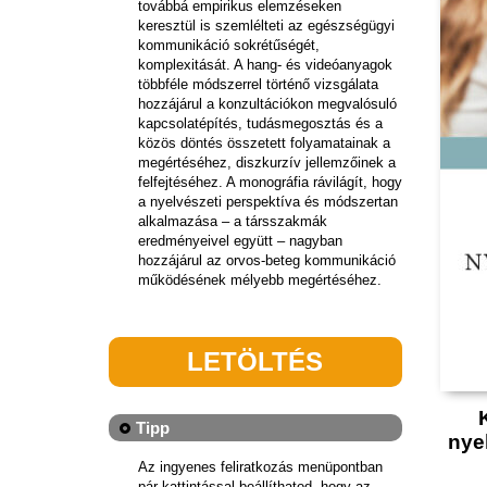
továbbá empirikus elemzéseken
keresztül is szemlélteti az egészségügyi
kommunikáció sokrétűségét,
komplexitását. A hang- és videóanyagok
többféle módszerrel történő vizsgálata
hozzájárul a konzultációkon megvalósuló
kapcsolatépítés, tudásmegosztás és a
közös döntés összetett folyamatainak a
megértéséhez, diszkurzív jellemzőinek a
felfejtéséhez. A monográfia rávilágít, hogy
a nyelvészeti perspektíva és módszertan
alkalmazása – a társszakmák
eredményeivel együtt – nagyban
hozzájárul az orvos-beteg kommunikáció
működésének mélyebb megértéséhez.
LETÖLTÉS
Tipp
nye
Az ingyenes feliratkozás menüpontban
pár kattintással beállíthatod, hogy az