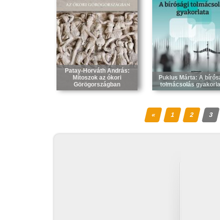
Patay-Horváth András:
Mítoszok az ókori
Puklus Márta: A bírós
Görögországban
tolmácsolás gyakorla
«
1
2
3