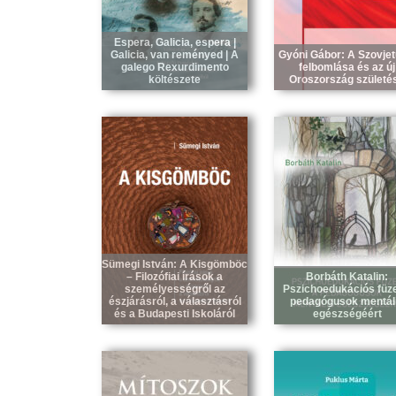
Espera, Galicia, espera |
Galicia, van reményed | A
Gyóni Gábor: A Szovjet
galego Rexurdimento
felbomlása és az új
költészete
Oroszország születé
Sümegi István: A Kisgömböc
– Filozófiai írások a
Borbáth Katalin:
személyességről az
Pszichoedukációs füze
észjárásról, a választásról
pedagógusok mentál
és a Budapesti Iskoláról
egészségéért