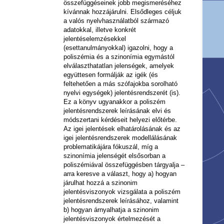
összefüggéseinek jobb megismeréséhez
kívánnak hozzájárulni. Elsődleges céljuk
a valós nyelvhasználatból származó
adatokkal, illetve konkrét
jelentéselemzésekkel
(esettanulmányokkal) igazolni, hogy a
poliszémia és a szinonímia egymástól
elválaszthatatlan jelenségek, amelyek
együttesen formálják az igék (és
feltehetően a más szófajokba sorolható
nyelvi egységek) jelentésrendszerét (is).
Ez a könyv ugyanakkor a poliszém
jelentésrendszerek leírásának elvi és
módszertani kérdéseit helyezi előtérbe.
Az igei jelentések elhatárolásának és az
igei jelentésrendszerek modellálásának
problematikájára fókuszál, míg a
szinonímia jelenségét elsősorban a
poliszémiával összefüggésben tárgyalja –
arra keresve a választ, hogy a) hogyan
járulhat hozzá a szinonim
jelentésviszonyok vizsgálata a poliszém
jelentésrendszerek leírásához, valamint
b) hogyan árnyalhatja a szinonim
jelentésviszonyok értelmezését a