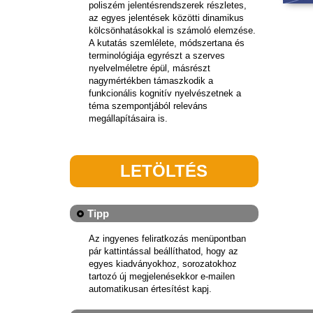
poliszém jelentésrendszerek részletes,
az egyes jelentések közötti dinamikus
kölcsönhatásokkal is számoló elemzése.
A kutatás szemlélete, módszertana és
terminológiája egyrészt a szerves
nyelvelméletre épül, másrészt
nagymértékben támaszkodik a
funkcionális kognitív nyelvészetnek a
téma szempontjából releváns
megállapításaira is.
LETÖLTÉS
Tipp
Az ingyenes feliratkozás menüpontban
pár kattintással beállíthatod, hogy az
egyes kiadványokhoz, sorozatokhoz
tartozó új megjelenésekkor e-mailen
automatikusan értesítést kapj.