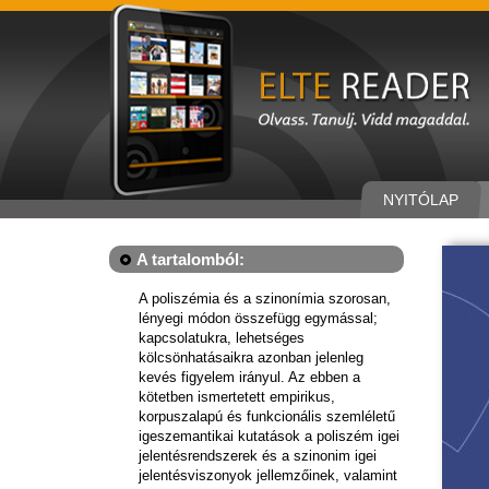
NYITÓLAP
A tartalomból:
A poliszémia és a szinonímia szorosan,
lényegi módon összefügg egymással;
kapcsolatukra, lehetséges
kölcsönhatásaikra azonban jelenleg
kevés figyelem irányul. Az ebben a
kötetben ismertetett empirikus,
korpuszalapú és funkcionális szemléletű
igeszemantikai kutatások a poliszém igei
jelentésrendszerek és a szinonim igei
jelentésviszonyok jellemzőinek, valamint