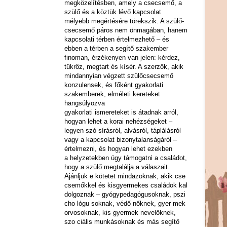
megközelítésben, amely a csecsemő, a
szülő és a köztük lévő kapcsolat
mélyebb megértésére törekszik. A szülő-
csecsemő páros nem önmagában, hanem
kapcsolati térben értelmezhető – és
ebben a térben a segítő szakember
finoman, érzékenyen van jelen: kérdez,
tükröz, megtart és kísér. A szerzők, akik
mindannyian végzett szülőcsecsemő
konzulensek, és főként gyakorlati
szakemberek, elméleti kereteket
hangsúlyozva
gyakorlati ismereteket is átadnak arról,
hogyan lehet a korai nehézségeket –
legyen szó sírásról, alvásról, táplálásról
vagy a kapcsolat bizonytalanságáról –
értelmezni, és hogyan lehet ezekben
a helyzetekben úgy támogatni a családot,
hogy a szülő megtalálja a válaszait.
Ajánljuk e kötetet mindazoknak, akik cse
csemőkkel és kisgyermekes családok kal
dolgoznak – gyógypedagógusoknak, pszi
cho lógu soknak, védő nőknek, gyer mek
orvosoknak, kis gyermek nevelőknek,
szo ciális munkásoknak és más segítő