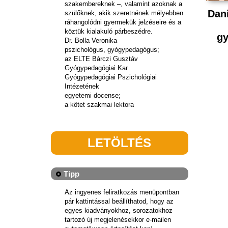
szakembereknek –, valamint azoknak a
Dani
szülőknek, akik szeretnének mélyebben
ráhangolódni gyermekük jelzéseire és a
köztük kialakuló párbeszédre.
gy
Dr. Bolla Veronika
pszichológus, gyógypedagógus;
az ELTE Bárczi Gusztáv
Gyógypedagógiai Kar
Gyógypedagógiai Pszichológiai
Intézetének
egyetemi docense;
a kötet szakmai lektora
LETÖLTÉS
Tipp
Az ingyenes feliratkozás menüpontban
pár kattintással beállíthatod, hogy az
egyes kiadványokhoz, sorozatokhoz
tartozó új megjelenésekkor e-mailen