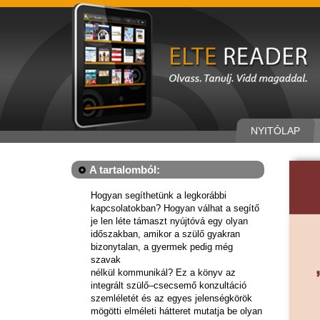
NYITÓLAP
A tartalomból:
Hogyan segíthetünk a legkorábbi
kapcsolatokban? Hogyan válhat a segítő
je len léte támaszt nyújtóvá egy olyan
időszakban, amikor a szülő gyakran
bizonytalan, a gyermek pedig még
szavak
nélkül kommunikál? Ez a könyv az
integrált szülő–csecsemő konzultáció
szemléletét és az egyes jelenségkörök
mögötti elméleti hátteret mutatja be olyan