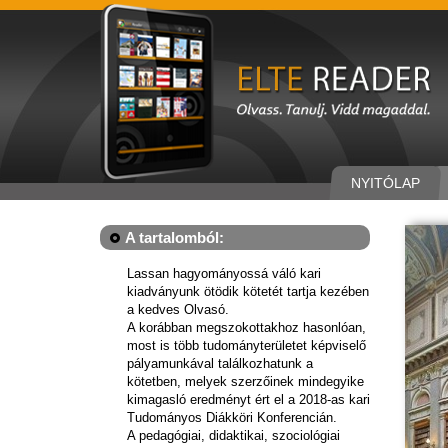
NYITÓLAP
A tartalomból:
Lassan hagyományossá váló kari
kiadványunk ötödik kötetét tartja kezében
a kedves Olvasó.
A korábban megszokottakhoz hasonlóan,
most is több tudományterületet képviselő
pályamunkával találkozhatunk a
kötetben, melyek szerzőinek mindegyike
kimagasló eredményt ért el a 2018-as kari
Tudományos Diákköri Konferencián.
A pedagógiai, didaktikai, szociológiai