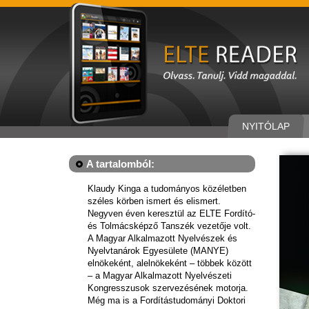
NYITÓLAP
A tartalomból:
Klaudy Kinga a tudományos közéletben
széles körben ismert és elismert.
Negyven éven keresztül az ELTE Fordító-
és Tolmácsképző Tanszék vezetője volt.
A Magyar Alkalmazott Nyelvészek és
Nyelvtanárok Egyesülete (MANYE)
elnökeként, alelnökeként – többek között
– a Magyar Alkalmazott Nyelvészeti
Kongresszusok szervezésének motorja.
Még ma is a Fordítástudományi Doktori