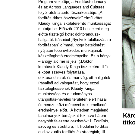
Program vezetője, a Fordítástudomány
és az Across Languages and Cultures
folyóiratok alapító főszerkesztője. „A
fordítás titkos ösvényein” című kötet
Klaudy Kinga iskolateremtő munkásságát
mutatja be. Először 2010-ben jelent meg
előtte tisztelgő kötet doktorandusz-
hallgatók írásaiból „Nyelvek találkozása a
fordításban” címmel, hogy betekintést
nyújtson több évtizedes munkájának
kézzelfogható eredményeibe. Ez a könyv
– ahogy alcíme is jelzi („Doktori
kutatások Klaudy Kinga tiszteletére II.”) –
e kötet szerves folytatása,
doktoranduszok és már végzett hallgatók
írásaiból ad válogatást, hogy ezzel
tiszteleghessenek Klaudy Kinga
munkássága és a tudományos
utánpótlás-nevelés területén elért hazai
és nemzetközi mércével is kiemelkedő
eredményei előtt. A kötetben megjelenő
Káro
tanulmányok témájukat tekintve három
nagyobb fejezetre oszthatók: I. Fordítás,
titk
szöveg és struktúra; II. Irodalmi fordítás,
audiovizuális fordítás és stratégiák; III.