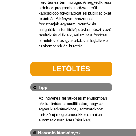
Fordítás és terminológia. A negyedik rész
a doktori programhoz közvetlenül
kapcsolódó folyóiratokat és publikációkat
tekinti át. A könyvet haszonnal
forgathatják egyetemi oktatók és
hallgatóik, a fordítóképzésben részt vevő
tanárok és diákjaik, valamint a fordítás
elméletével és gyakorlatával foglalkozó
szakemberek és kutatók.
LETÖLTÉS
Tipp
Az ingyenes feliratkozás menüpontban
pár kattintással beállíthatod, hogy az
egyes kiadványokhoz, sorozatokhoz
tartozó új megjelenésekkor e-mailen
automatikusan értesítést kapj.
Hasonló kiadványok