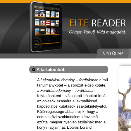
NYITÓLAP
A tartalomból:
A
Lektorálástudomány – fordításban
című
tanulmánykötet – a sorozat előző kötete,
a
Fordítástudomány – fordításban
folytatásaként – válogatott írásokat kínál
az olvasók számára a lektorálással
kapcsolatos kutatások szaktekintélyeitől.
Különlegessége abban rejlik, hogy a
nemzetközi szakirodalom képviselői
ezúttal magyar nyelven szólalnak meg a
könyv lapjain, az Eötvös Loránd