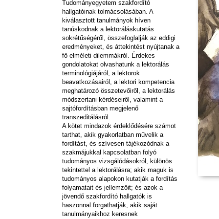
Tudományegyetem szakfordító
hallgatóinak tolmácsolásában. A
kiválasztott tanulmányok híven
tanúskodnak a lektoráláskutatás
sokrétűségéről, összefoglalják az eddigi
eredményeket, és áttekintést nyújtanak a
fő elméleti dilemmákról. Érdekes
gondolatokat olvashatunk a lektorálás
terminológiájáról, a lektorok
beavatkozásairól, a lektori kompetencia
meghatározó összetevőiről, a lektorálás
módszertani kérdéseiről, valamint a
sajtófordításban megjelenő
transzeditálásról.
A kötet mindazok érdeklődésére számot
tarthat, akik gyakorlatban művelik a
fordítást, és szívesen tájékozódnak a
szakmájukkal kapcsolatban folyó
tudományos vizsgálódásokról, különös
tekintettel a lektorálásra; akik maguk is
tudományos alapokon kutatják a fordítás
folyamatait és jellemzőit; és azok a
jövendő szakfordító hallgatók is
haszonnal forgathatják, akik saját
tanulmányaikhoz keresnek