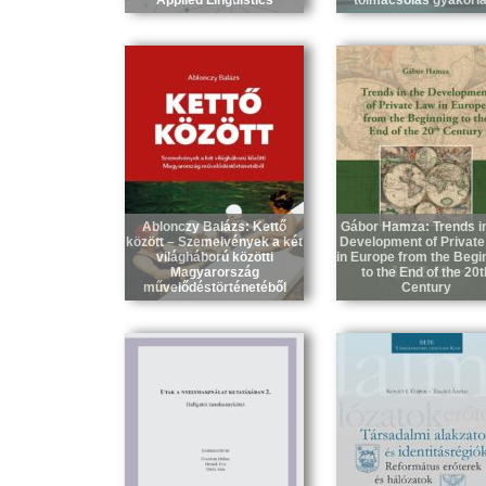
Applied Linguistics
tolmácsolás gyakorla
Ablonczy Balázs: Kettő
Gábor Hamza: Trends in
között – Szemelvények a két
Development of Private
világháború közötti
in Europe from the Begi
Magyarország
to the End of the 20t
művelődéstörténetéből
Century