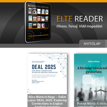
NYITÓLAP
Nóra Wünsch-Nagy – Ádám
Lajtai: DEAL 2025: Exploring
Connections in English
Puklus Márta: A bírós