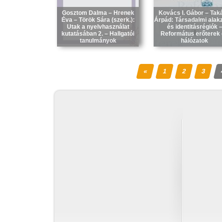
Gosztom Dalma – Hrenek
Kovács I. Gábor – Tak
Éva – Török Sára (szerk.):
Árpád: Társadalmi alak
Utak a nyelvhasználat
és identitásrégiók 
kutatásában 2. – Hallgatói
Református erőterek
tanulmányok
hálózatok
«
1
2
3