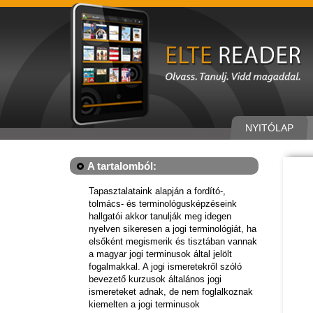
NYITÓLAP
A tartalomból:
Tapasztalataink alapján a fordító-,
tolmács- és terminológusképzéseink
hallgatói akkor tanulják meg idegen
nyelven sikeresen a jogi terminológiát, ha
elsőként megismerik és tisztában vannak
a magyar jogi terminusok által jelölt
fogalmakkal. A jogi ismeretekről szóló
bevezető kurzusok általános jogi
ismereteket adnak, de nem foglalkoznak
kiemelten a jogi terminusok