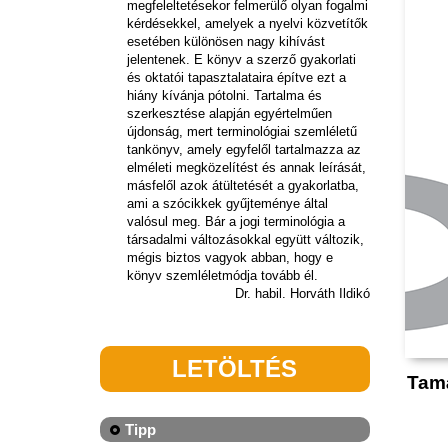
megfeleltetésekor felmerülő olyan fogalmi
kérdésekkel, amelyek a nyelvi közvetítők
esetében különösen nagy kihívást
jelentenek. E könyv a szerző gyakorlati
és oktatói tapasztalataira építve ezt a
hiány kívánja pótolni. Tartalma és
szerkesztése alapján egyértelműen
újdonság, mert terminológiai szemléletű
tankönyv, amely egyfelől tartalmazza az
elméleti megközelítést és annak leírását,
másfelől azok átültetését a gyakorlatba,
ami a szócikkek gyűjteménye által
valósul meg. Bár a jogi terminológia a
társadalmi változásokkal együtt változik,
mégis biztos vagyok abban, hogy e
könyv szemléletmódja tovább él.
Dr. habil. Horváth Ildikó
LETÖLTÉS
Tamá
Tipp