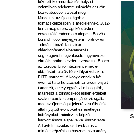
bővített kommunikációs helyzet
valamilyen telekommunikációs eszköz
közvetítésével valósul meg.
Mindezek az újdonságok a
tolmácsképzésben is megjelennek. 2012-
ben a magyarországi képzésben
egyedülálló módon a budapesti Eötvös
Loránd Tudományegyetem Fordító- és
Tolmácsképző Tanszéke
videokonferencia-berendezés
segítségével megvalósuló, úgynevezett
virtuális órákat kezdett szervezni. Ebben
az Európai Unió intézményeinek e-
oktatásért felelős főosztályai voltak az
ELTE partnerei. A könyv annak a két
éven át tartó kutatásnak az eredményeit
ismerteti, amely egyrészt a hallgatók,
másrészt a tolmácsképzésben érdekelt
szakemberek szempontjából vizsgálta
meg az újdonságot jelentő virtuális órák
által nyújtott előnyöket és esetleges
hátrányokat, mindezt a képzés
S
hagyományos alapelveivel összevetve.
A Távtolmácsolás és távoktatás a
tolmácsképzésben hasznos olvasmány