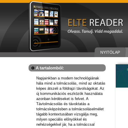
NYITÓLAP
A tartalomból:
Napjainkban a modern technológiának
hála mind a tolmácsolás, mind az oktatás
képes átszeli a földrajzi távolságokat. Az
új kommunikációs eszközök használata
azonban kérdéseket is felvet. A
Távtolmácsolás és távoktatás a
tolmácsképzésben a tolmácsoláselmélet
tágabb kontextusában vizsgálja meg,
milyen speciális előnyökkel és
nehézségekkel jár, ha a tolmáccsal