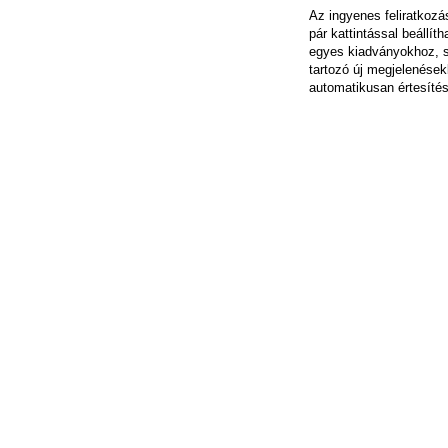
Az ingyenes feliratkoz
pár kattintással beállít
egyes kiadványokhoz, 
tartozó új megjelenések
automatikusan értesítés