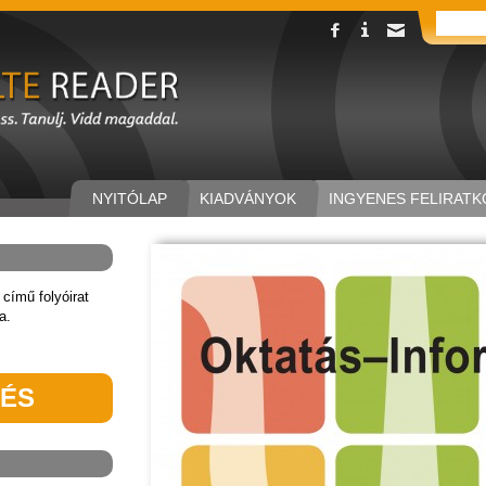
NYITÓLAP
KIADVÁNYOK
INGYENES FELIRATK
című folyóirat
a.
TÉS