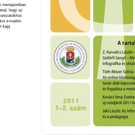
ás menüpontban
hatod, hogy az
sorozatokhoz
kor e-mailen
t kapj.