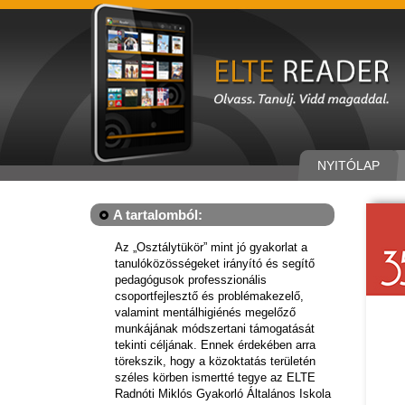
NYITÓLAP
A tartalomból:
Az „Osztálytükör” mint jó gyakorlat a
tanulóközösségeket irányító és segítő
pedagógusok professzionális
csoportfejlesztő és problémakezelő,
valamint mentálhigiénés megelőző
munkájának módszertani támogatását
tekinti céljának. Ennek érdekében arra
törekszik, hogy a közoktatás területén
széles körben ismertté tegye az ELTE
Radnóti Miklós Gyakorló Általános Iskola