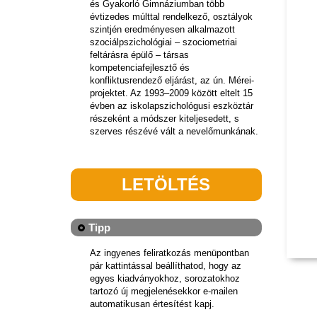
és Gyakorló Gimnáziumban több
évtizedes múlttal rendelkező, osztályok
szintjén eredményesen alkalmazott
szociálpszichológiai – szociometriai
feltárásra épülő – társas
kompetenciafejlesztő és
konfliktusrendező eljárást, az ún. Mérei-
projektet. Az 1993–2009 között eltelt 15
évben az iskolapszichológusi eszköztár
részeként a módszer kiteljesedett, s
szerves részévé vált a nevelőmunkának.
LETÖLTÉS
Tipp
Az ingyenes feliratkozás menüpontban
pár kattintással beállíthatod, hogy az
egyes kiadványokhoz, sorozatokhoz
tartozó új megjelenésekkor e-mailen
automatikusan értesítést kapj.