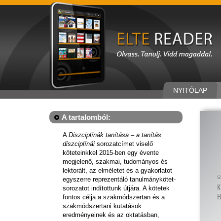
NYITÓLAP
A tartalomból:
A
Diszciplínák tanítása
–
a tanítás
diszciplínái
sorozatcímet viselő
köteteinkkel 2015-ben egy évente
megjelenő, szakmai, tudományos és
lektorált, az elméletet és a gyakorlatot
egyszerre reprezentáló tanulmánykötet-
sorozatot indítottunk útjára. A kötetek
fontos célja a szakmódszertan és a
szakmódszertani kutatások
eredményeinek és az oktatásban,