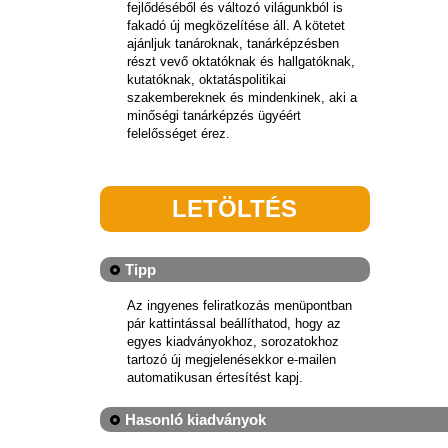
fejlődéséből és változó világunkból is
fakadó új megközelítése áll. A kötetet
ajánljuk tanároknak, tanárképzésben
részt vevő oktatóknak és hallgatóknak,
kutatóknak, oktatáspolitikai
szakembereknek és mindenkinek, aki a
minőségi tanárképzés ügyéért
felelősséget érez.
LETÖLTÉS
Tipp
Az ingyenes feliratkozás menüpontban
pár kattintással beállíthatod, hogy az
egyes kiadványokhoz, sorozatokhoz
tartozó új megjelenésekkor e-mailen
automatikusan értesítést kapj.
Hasonló kiadványok