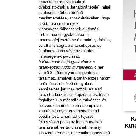
képzésben megvalósuló jó
gyakorlatoknak a „láthatóvá tétele”, minél
szélesebb körben történő
megismertetése, annak érdekében, hogy
a kutatási eredmények
visszavezetődhessenek a képzési
tartalomba és gyakorlatba, a
tananyagfejlesztésbe és tankönyvírásba,
ez által is segítve a tanárképzés és
általánosabban véve az oktatás
minőségének javulását.
A
Kutatások és jó gyakorlatok a
tanárképzés tudós műhelyeiből
címet
viselő 3. kötet olyan dolgozatokat
tartalmaz, amelyek a tanárképzés három
területének elméleti és gyakorlati
kérdéseihez járulnak hozzá. Az első
fejezet a kurzus- és képzésfejlesztéssel
foglalkozik, a második a művészeti és
bölcsésztanári elméleti és empirikus
kutatások egyes eredményeibe ad
betekintést, a harmadik fejezet
Ká
fókuszában pedig az idegen nyelvek
Kut
tanításának és tanulásának néhány
időszerű kérdése, a technika ugrásszerű