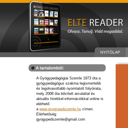
NYITÓLAP
A tartalomból:
A Gyógypedagógiai Szemle 1973 óta a
gyógypedagógus szakma legismertebb
és legolvasottabb nyomtatott folyóirata,
mely 2008 óta bővített arculattal és
aktuális hírekkel-információkkal online is
elérhető
a
www.gyogypedszemle.hu
címen.
Elérhetőség:
gyogypedszemle@gmail.com