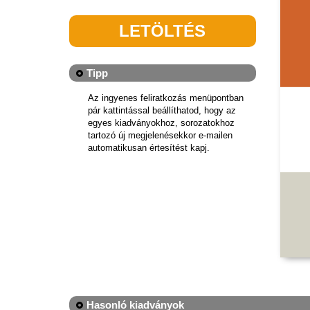
LETÖLTÉS
Tipp
Az ingyenes feliratkozás menüpontban
pár kattintással beállíthatod, hogy az
egyes kiadványokhoz, sorozatokhoz
tartozó új megjelenésekkor e-mailen
automatikusan értesítést kapj.
Hasonló kiadványok