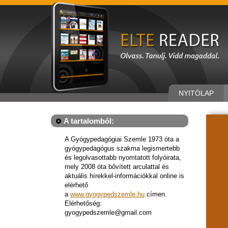
NYITÓLAP
A tartalomból:
A Gyógypedagógiai Szemle 1973 óta a
gyógypedagógus szakma legismertebb
és legolvasottabb nyomtatott folyóirata,
mely 2008 óta bővített arculattal és
aktuális hírekkel-információkkal online is
elérhető
a
www.gyogypedszemle.hu
címen.
Elérhetőség:
gyogypedszemle@gmail.com