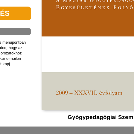
TÉS
ás menüpontban
hatod, hogy az
sorozatokhoz
kor e-mailen
t kapj.
Gyógypedagógiai Szeml