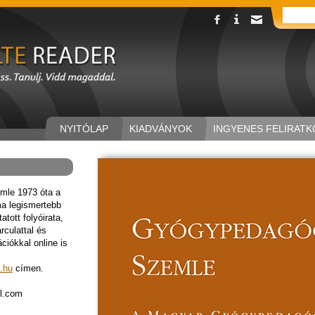
NYITÓLAP
KIADVÁNYOK
INGYENES FELIRATK
mle 1973 óta a
a legismertebb
tott folyóirata,
rculattal és
ációkkal online is
.hu
címen.
l.com