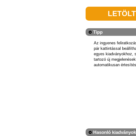
LETÖL
Tipp
Az ingyenes feliratkoz
pár kattintással beállít
egyes kiadványokhoz, 
tartozó új megjelenések
automatikusan értesítés
Hasonló kiadványok