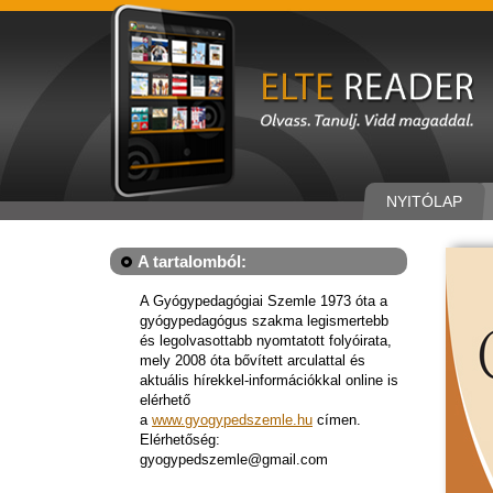
NYITÓLAP
A tartalomból:
A Gyógypedagógiai Szemle 1973 óta a
gyógypedagógus szakma legismertebb
és legolvasottabb nyomtatott folyóirata,
mely 2008 óta bővített arculattal és
aktuális hírekkel-információkkal online is
elérhető
a
www.gyogypedszemle.hu
címen.
Elérhetőség:
gyogypedszemle@gmail.com