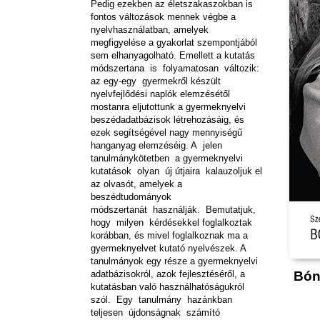
Pedig ezekben az életszakaszokban is
fontos változások mennek végbe a
nyelvhasználatban, amelyek
megfigyelése a gyakorlat szempontjából
sem elhanyagolható. Emellett a kutatás
módszertana is folyamatosan változik:
az egy-egy gyermekről készült
nyelvfejlődési naplók elemzésétől
mostanra eljutottunk a gyermeknyelvi
beszédadatbázisok létrehozásáig, és
ezek segítségével nagy mennyiségű
hanganyag elemzéséig. A jelen
tanulmánykötetben a gyermeknyelvi
kutatások olyan új útjaira kalauzoljuk el
az olvasót, amelyek a
beszédtudományok
módszertanát használják. Bemutatjuk,
hogy milyen kérdésekkel foglalkoztak
korábban, és mivel foglalkoznak ma a
gyermeknyelvet kutató nyelvészek. A
tanulmányok egy része a gyermeknyelvi
adatbázisokról, azok fejlesztéséről, a
Bón
kutatásban való használhatóságukról
szól. Egy tanulmány hazánkban
teljesen újdonságnak számító