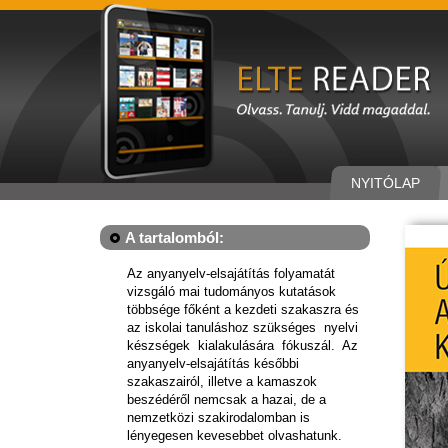
NYITÓLAP
A tartalomból:
Az anyanyelv-elsajátítás folyamatát
vizsgáló mai tudományos kutatások
többsége főként a kezdeti szakaszra és
az iskolai tanuláshoz szükséges nyelvi
készségek kialakulására fókuszál. Az
anyanyelv-elsajátítás későbbi
szakaszairól, illetve a kamaszok
beszédéről nemcsak a hazai, de a
nemzetközi szakirodalomban is
lényegesen kevesebbet olvashatunk.