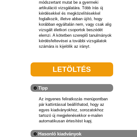
módszertant mutat be a gyermeki
artikuláció vizsgálatára. Több írás új
kérdésekkel és megközelítésekkel
foglalkozik, illetve abban újító, hogy
korábban egyáltalán nem, vagy csak alig
vizsgált életkori csoportok beszédét
elemzi. A kötetben szereplő tanulmányok
kérdésfeltevései a további vizsgálatok
számára is kijelölik az irányt.
LETÖLTÉS
Tipp
Az ingyenes feliratkozás menüpontban
pár kattintással beállíthatod, hogy az
egyes kiadványokhoz, sorozatokhoz
tartozó új megjelenésekkor e-mailen
automatikusan értesítést kapj.
Hasonló kiadványok