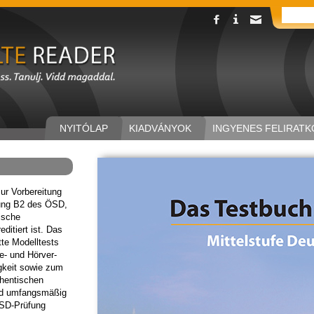
NYITÓLAP
KIADVÁNYOK
INGYENES FELIRATK
ur Vorbereitung
fung B2 des ÖSD,
ische
editiert ist. Das
te Modelltests
e- und Hörver-
igkeit sowie zum
thentischen
und umfangsmäßig
ÖSD-Prüfung