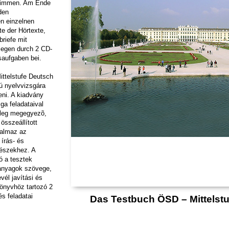
stimmen. Am Ende
den
n einzelnen
te der Hörtexte,
briefe mit
iegen durch 2 CD-
saufgaben bei.
ttelstufe Deutsch
ú nyelvvizsgára
eni. A kiadvány
a feladataival
mileg megegyezõ,
összeállított
talmaz az
 írás- és
észekhez. A
ó a tesztek
anyagok szövege,
vél javítási és
könyvhöz tartozó 2
és feladatai
Das Testbuch ÖSD – Mittelst