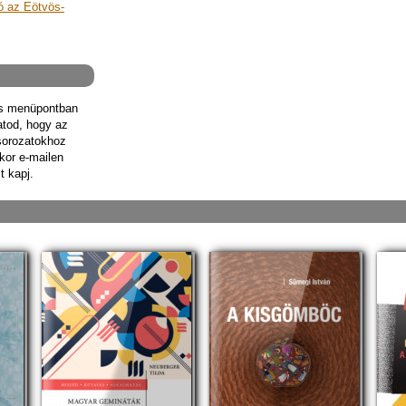
ó az Eötvös-
ás menüpontban
hatod, hogy az
sorozatokhoz
kor e-mailen
t kapj.