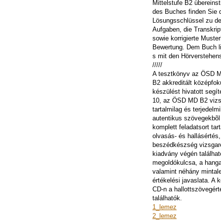
Mittelstufe B2 überein
des Buches finden Sie 
Lösungsschlüssel zu de
Aufgaben, die Transkrip
sowie korrigierte Muster
Bewertung. Dem Buch l
s mit den Hörverstehen
/////
A tesztkönyv az ÖSD Mi
B2 akkreditált középfok
készülést hivatott segít
10, az ÖSD MD B2 vizsg
tartalmilag és terjedel
autentikus szövegekbõl 
komplett feladatsort tar
olvasás- és hallásértés,
beszédkészség vizsgar
kiadvány végén találhat
megoldókulcsa, a hang
valamint néhány mintale
értékelési javaslata. A 
CD-n a hallottszövegért
találhatók.
1_lemez
2_lemez