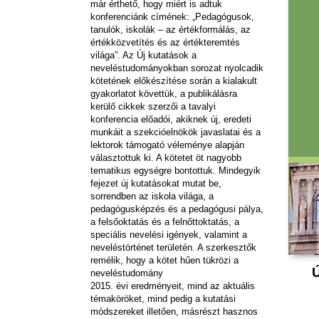
már érthető, hogy miért is adtuk
konferenciánk címének: „Pedagógusok,
tanulók, iskolák – az értékformálás, az
értékközvetítés és az értékteremtés
világa”. Az Új kutatások a
neveléstudományokban sorozat nyolcadik
kötetének előkészítése során a kialakult
gyakorlatot követtük, a publikálásra
kerülő cikkek szerzői a tavalyi
konferencia előadói, akiknek új, eredeti
munkáit a szekcióelnökök javaslatai és a
lektorok támogató véleménye alapján
választottuk ki. A kötetet öt nagyobb
tematikus egységre bontottuk. Mindegyik
fejezet új kutatásokat mutat be,
sorrendben az iskola világa, a
pedagógusképzés és a pedagógusi pálya,
a felsőoktatás és a felnőttoktatás, a
speciális nevelési igények, valamint a
neveléstörténet területén. A szerkesztők
remélik, hogy a kötet hűen tükrözi a
neveléstudomány
2015. évi eredményeit, mind az aktuális
témaköröket, mind pedig a kutatási
módszereket illetően, másrészt hasznos