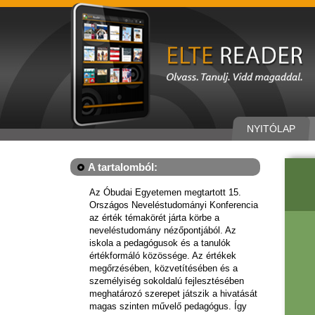
NYITÓLAP
A tartalomból:
Az Óbudai Egyetemen megtartott 15.
Országos Neveléstudományi Konferencia
az érték témakörét járta körbe a
neveléstudomány nézőpontjából. Az
iskola a pedagógusok és a tanulók
értékformáló közössége. Az értékek
megőrzésében, közvetítésében és a
személyiség sokoldalú fejlesztésében
meghatározó szerepet játszik a hivatását
magas szinten művelő pedagógus. Így