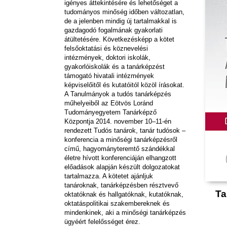
igényes áttekintésére és lehetőséget a
tudományos minőség időben változatlan,
de a jelenben mindig új tartalmakkal is
gazdagodó fogalmának gyakorlati
átültetésére. Következésképp a kötet
felsőoktatási és köznevelési
intézmények, doktori iskolák,
gyakorlóiskolák és a tanárképzést
támogató hivatali intézmények
képviselőitől és kutatóitól közöl írásokat.
A Tanulmányok a tudós tanárképzés
műhelyeiből az Eötvös Loránd
Tudományegyetem Tanárképző
Központja 2014. november 10–11-én
rendezett Tudós tanárok, tanár tudósok –
konferencia a minőségi tanárképzésről
című, hagyományteremtő szándékkal
életre hívott konferenciáján elhangzott
előadások alapján készült dolgozatokat
tartalmazza. A kötetet ajánljuk
tanároknak, tanárképzésben résztvevő
Ta
oktatóknak és hallgatóknak, kutatóknak,
oktatáspolitikai szakembereknek és
mindenkinek, aki a minőségi tanárképzés
ügyéért felelősséget érez.