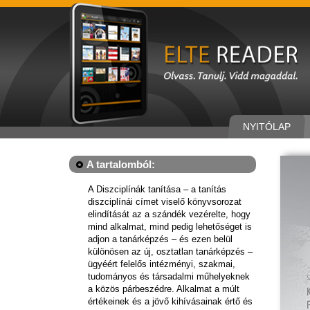
NYITÓLAP
A tartalomból:
A Diszciplínák tanítása – a tanítás
diszciplínái címet viselő könyvsorozat
elindítását az a szándék vezérelte, hogy
mind alkalmat, mind pedig lehetőséget is
adjon a tanárképzés – és ezen belül
különösen az új, osztatlan tanárképzés –
ügyéért felelős intézményi, szakmai,
tudományos és társadalmi műhelyeknek
a közös párbeszédre. Alkalmat a múlt
értékeinek és a jövő kihívásainak értő és