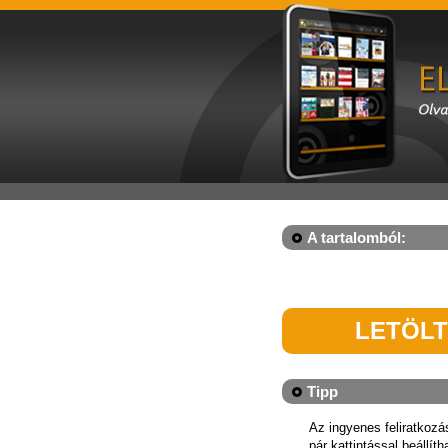
A tartalomból:
LETÖL
Tipp
Az ingyenes feliratkoz
pár kattintással beállít