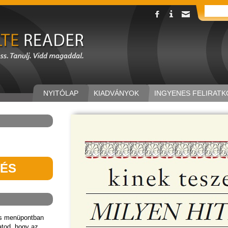
NYITÓLAP
KIADVÁNYOK
INGYENES FELIRATK
TÉS
ás menüpontban
hatod, hogy az