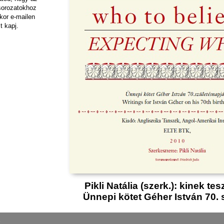
sorozatokhoz
kor e-mailen
t kapj.
Pikli Natália (szerk.): kinek tes
Ünnepi kötet Géher István 70. 