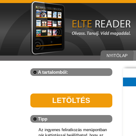
NYITÓLAP
A tartalomból:
LETÖLTÉS
Tipp
Az ingyenes feliratkozás menüpontban
pár kattintással beállíthatod, hogy az