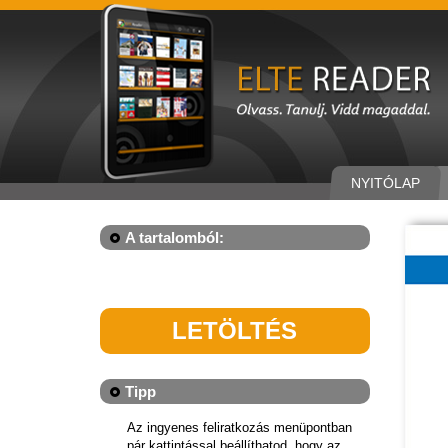
NYITÓLAP
A tartalomból:
LETÖLTÉS
Tipp
Az ingyenes feliratkozás menüpontban
pár kattintással beállíthatod, hogy az