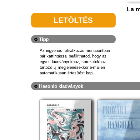
La m
LETÖLTÉS
Tipp
Az ingyenes feliratkozás menüpontban
pár kattintással beállíthatod, hogy az
egyes kiadványokhoz, sorozatokhoz
tartozó új megjelenésekkor e-mailen
automatikusan értesítést kapj.
Hasonló kiadványok