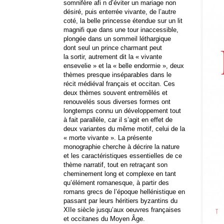
somnifère afi n d’éviter un mariage non
désiré, puis enterrée vivante, de l’autre
coté, la belle princesse étendue sur un lit
magnifi que dans une tour inaccessible,
plongée dans un sommeil léthargique
dont seul un prince charmant peut
la sortir, autrement dit la « vivante
ensevelie » et la « belle endormie », deux
thèmes presque inséparables dans le
récit médiéval français et occitan. Ces
deux thèmes souvent entremêlés et
renouvelés sous diverses formes ont
longtemps connu un développement tout
à fait parallèle, car il s’agit en effet de
deux variantes du même motif, celui de la
« morte vivante ». La présente
monographie cherche à décrire la nature
et les caractéristiques essentielles de ce
thème narratif, tout en retraçant son
cheminement long et complexe en tant
qu’élément romanesque, à partir des
romans grecs de l’époque hellénistique en
passant par leurs héritiers byzantins du
XIIe siècle jusqu’aux oeuvres françaises
et occitanes du Moyen Âge.