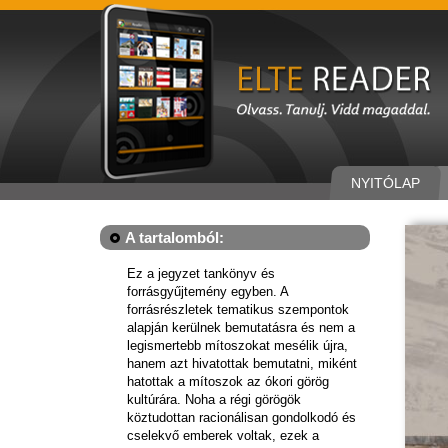
NYITÓLAP
A tartalomból:
Ez a jegyzet tankönyv és
forrásgyűjtemény egyben. A
forrásrészletek tematikus szempontok
alapján kerülnek bemutatásra és nem a
legismertebb mítoszokat mesélik újra,
hanem azt hivatottak bemutatni, miként
hatottak a mítoszok az ókori görög
kultúrára. Noha a régi görögök
köztudottan racionálisan gondolkodó és
cselekvő emberek voltak, ezek a