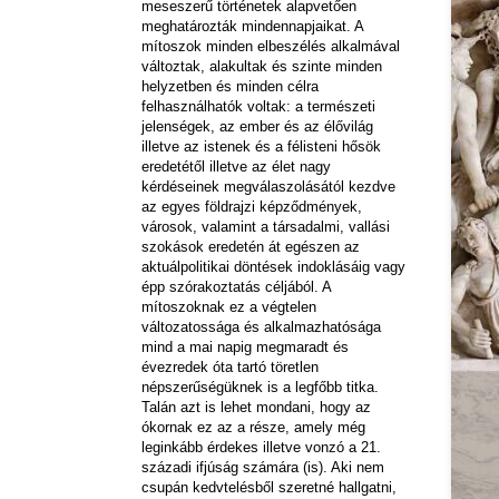
meseszerű történetek alapvetően
meghatározták mindennapjaikat. A
mítoszok minden elbeszélés alkalmával
változtak, alakultak és szinte minden
helyzetben és minden célra
felhasználhatók voltak: a természeti
jelenségek, az ember és az élővilág
illetve az istenek és a félisteni hősök
eredetétől illetve az élet nagy
kérdéseinek megválaszolásától kezdve
az egyes földrajzi képződmények,
városok, valamint a társadalmi, vallási
szokások eredetén át egészen az
aktuálpolitikai döntések indoklásáig vagy
épp szórakoztatás céljából. A
mítoszoknak ez a végtelen
változatossága és alkalmazhatósága
mind a mai napig megmaradt és
évezredek óta tartó töretlen
népszerűségüknek is a legfőbb titka.
Talán azt is lehet mondani, hogy az
ókornak ez az a része, amely még
leginkább érdekes illetve vonzó a 21.
századi ifjúság számára (is). Aki nem
csupán kedvtelésből szeretné hallgatni,