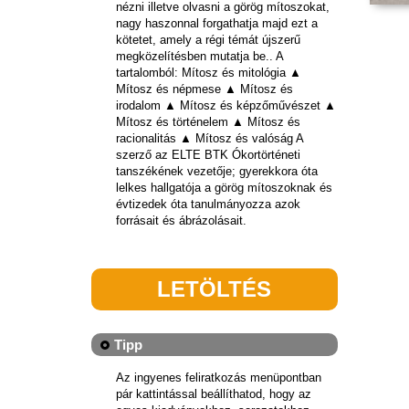
nézni illetve olvasni a görög mítoszokat,
nagy haszonnal forgathatja majd ezt a
kötetet, amely a régi témát újszerű
megközelítésben mutatja be.. A
tartalomból: Mítosz és mitológia ▲
Mítosz és népmese ▲ Mítosz és
irodalom ▲ Mítosz és képzőművészet ▲
Mítosz és történelem ▲ Mítosz és
racionalitás ▲ Mítosz és valóság A
szerző az ELTE BTK Ókortörténeti
tanszékének vezetője; gyerekkora óta
lelkes hallgatója a görög mítoszoknak és
évtizedek óta tanulmányozza azok
forrásait és ábrázolásait.
LETÖLTÉS
Tipp
Az ingyenes feliratkozás menüpontban
pár kattintással beállíthatod, hogy az