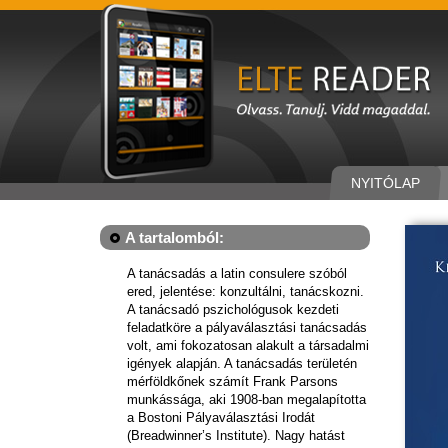
NYITÓLAP
A tartalomból:
A tanácsadás a latin consulere szóból
ered, jelentése: konzultálni, tanácskozni.
A tanácsadó pszichológusok kezdeti
feladatköre a pályaválasztási tanácsadás
volt, ami fokozatosan alakult a társadalmi
igények alapján. A tanácsadás területén
mérföldkőnek számít Frank Parsons
munkássága, aki 1908-ban megalapította
a Bostoni Pályaválasztási Irodát
(Breadwinner’s Institute). Nagy hatást