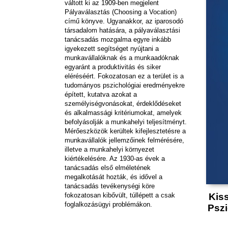
váltott ki az 1909-ben megjelent
Pályaválasztás (Choosing a Vocation)
című könyve. Ugyanakkor, az iparosodó
társadalom hatására, a pályaválasztási
tanácsadás mozgalma egyre inkább
igyekezett segítséget nyújtani a
munkavállalóknak és a munkaadóknak
egyaránt a produktivitás és siker
eléréséért. Fokozatosan ez a terület is a
tudományos pszichológiai eredményekre
épített, kutatva azokat a
személyiségvonásokat, érdeklődéseket
és alkalmassági kritériumokat, amelyek
befolyásolják a munkahelyi teljesítményt.
Mérőeszközök kerültek kifejlesztetésre a
munkavállalók jellemzőinek felmérésére,
illetve a munkahelyi környezet
kiértékelésére. Az 1930-as évek a
tanácsadás első elméletének
megalkotását hozták, és idővel a
tanácsadás tevékenységi köre
fokozatosan kibővült, túllépett a csak
Kis
foglalkozásügyi problémákon.
Pszi