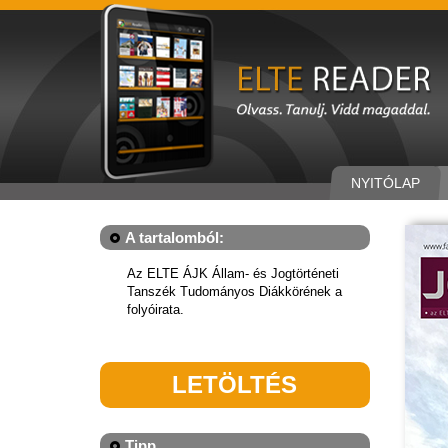
NYITÓLAP
A tartalomból:
Az ELTE ÁJK Állam- és Jogtörténeti
Tanszék Tudományos Diákkörének a
folyóirata.
LETÖLTÉS
Tipp