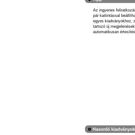
Az ingyenes feliratkoz
pár kattintással beállít
egyes kiadványokhoz, 
tartozó új megjelenések
automatikusan értesítés
Hasonló kiadványok