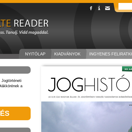
NYITÓLAP
KIADVÁNYOK
INGYENES FELIRATK
Jogtörténeti
iákkörének a
TÉS