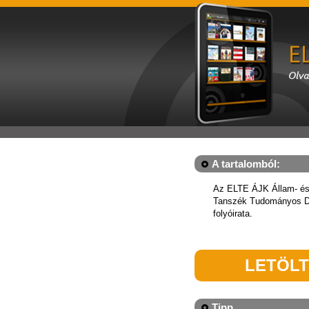
A tartalomból:
Az ELTE ÁJK Állam- és 
Tanszék Tudományos D
folyóirata.
LETÖL
Tipp