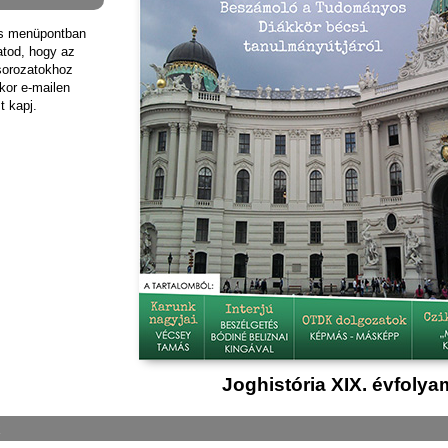
ás menüpontban
hatod, hogy az
sorozatokhoz
kor e-mailen
t kapj.
Joghistória XIX. évfolya