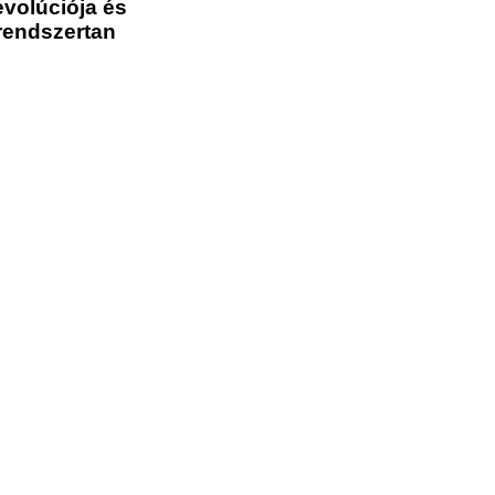
volúciója és
rendszertan