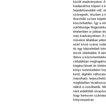
közölt eredményekre. A
kiadásokhoz képest a k
terjedelmesebbé vált, r
szövegnek, részben a tö
illusztráló színes képe
köszönhetően. Így a nö
sokfélesége filogenetikai
értelemben is jobban ér
más kiadványokban. A r
művekre általában jellem
ezért kissé száraz tud
és egy képzeletbeli ké
teszik oldottabbá. A tá
illetve a közismeretekke
cédulákban megfogalma
kiegészítések és történe
könyv kereskedelmi fo
kerül, digitális változa
másolható, terjeszthető
megfelelően hivatkozva
nélkül is közölhetők. M
iránt érdeklődő olvasóna
hogy keressen számára h
könyvespolcán.