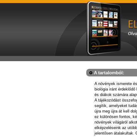
A tartalomból:
A növények ismerete és
biológia iránt érdeklődő
és diákok számára alap
A tájékozódást összefo
segítik, amelyeket tud
újra meg újra át kell d
ez különösen fontos, két
növények világáról alkot
elképzeléseink az utób
jelentősen átalakultak.