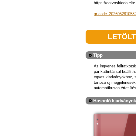
https://eotvoskiado.e
qr-code_202605281058
LETÖL
Tipp
Az ingyenes feliratkoz
pár kattintással beállít
egyes kiadványokhoz, 
tartozó új megjelenések
automatikusan értesítés
Hasonló kiadványok