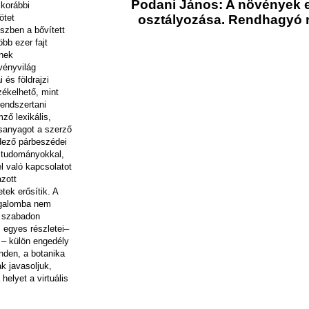
Podani János: A növények e
 korábbi
ötet
osztályozása. Rendhagyó 
észben a bővített
bb ezer fajt
knek
vényvilág
 és földrajzi
zékelhető, mint
endszertani
ző lexikális,
ásanyagot a szerző
rdező párbeszédei
rstudományokkal,
l való kapcsolatot
zott
tek erősítik. A
rgalomba nem
ta szabadon
, egyes részletei–
 – külön engedély
inden, a botanika
k javasoljuk,
elyet a virtuális