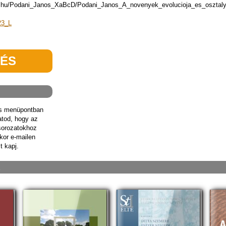
lte.hu/Podani_Janos_XaBcD/Podani_Janos_A_novenyek_evolucioja_es_osztal
23_L
TÉS
ás menüpontban
hatod, hogy az
sorozatokhoz
kor e-mailen
t kapj.