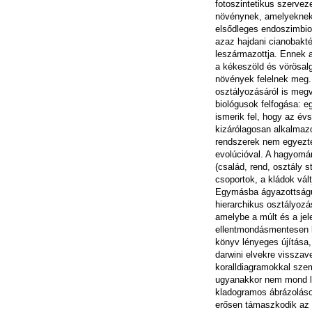
fotoszintetikus szerveze
növénynek, amelyeknek 
elsődleges endoszimbio
azaz hajdani cianobakt
leszármazottja. Ennek a
a kékeszöld és vörösalgá
növények felelnek meg. 
osztályozásáról is megv
biológusok felfogása: e
ismerik fel, hogy az év
kizárólagosan alkalmazo
rendszerek nem egyezt
evolúcióval. A hagyomá
(család, rend, osztály 
csoportok, a kládok vált
Egymásba ágyazottság
hierarchikus osztályozá
amelybe a múlt és a jel
ellentmondásmentesen b
könyv lényeges újítása
darwini elvekre visszav
koralldiagramokkal szeml
ugyanakkor nem mond l
kladogramos ábrázolás
erősen támaszkodik az 