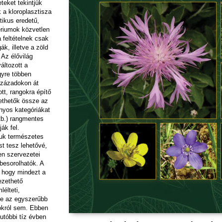
teket tekintjük
a kloroplasztisza
tikus eredetű,
ériumok közvetlen
 feltételnek csak
k, illetve a zöld
Az élővilág
áltozott a
gyre többen
századokon át
tt, rangokra építő
ethetők össze az
nyos kategóriákat
stb.) rangmentes
ják fel.
uk természetes
st tesz lehetővé,
en szervezetei
esorolhatók. A
, hogy mindezt a
ezethető
élteti,
e az egyszerűbb
okról sem. Ebben
utóbbi tíz évben