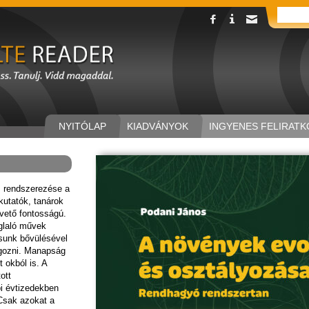
NYITÓLAP
KIADVÁNYOK
INGYENES FELIRATK
 rendszerezése a
 kutatók, tanárok
vető fontosságú.
glaló művek
ásunk bővülésével
olgozni. Manapság
 okból is. A
ott
bi évtizedekben
 Csak azokat a