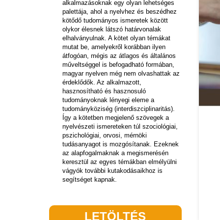
alkalmazásoknak egy olyan lehetséges
palettája, ahol a nyelvhez és beszédhez
kötődő tudományos ismeretek között
olykor élesnek látszó határvonalak
elhalványulnak. A kötet olyan témákat
mutat be, amelyekről korábban ilyen
átfogóan, mégis az átlagos és általános
műveltséggel is befogadható formában,
magyar nyelven még nem olvashattak az
érdeklődők. Az alkalmazott,
hasznosítható és hasznosuló
tudományoknak lényegi eleme a
tudományköziség (interdiszciplinaritás).
Így a kötetben megjelenő szövegek a
nyelvészeti ismereteken túl szociológiai,
pszichológiai, orvosi, mérnöki
tudásanyagot is mozgósítanak. Ezeknek
az alapfogalmaknak a megismerésén
keresztül az egyes témákban elmélyülni
vágyók további kutakodásaikhoz is
segítséget kapnak.
LETÖLTÉS