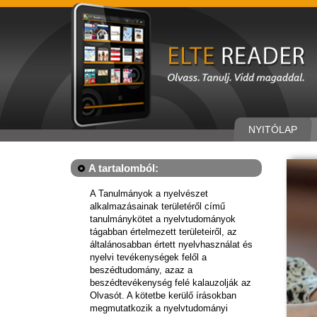
NYITÓLAP
A tartalomból:
A Tanulmányok a nyelvészet
alkalmazásainak területéről című
tanulmánykötet a nyelvtudományok
tágabban értelmezett területeiről, az
általánosabban értett nyelvhasználat és
nyelvi tevékenységek felől a
beszédtudomány, azaz a
beszédtevékenység felé kalauzolják az
Olvasót. A kötetbe kerülő írásokban
megmutatkozik a nyelvtudományi