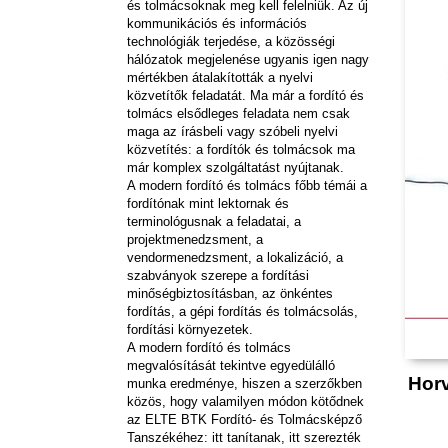
és tolmácsoknak meg kell felelniük. Az új
kommunikációs és információs
technológiák terjedése, a közösségi
hálózatok megjelenése ugyanis igen nagy
mértékben átalakították a nyelvi
közvetítők feladatát. Ma már a fordító és
tolmács elsődleges feladata nem csak
maga az írásbeli vagy szóbeli nyelvi
közvetítés: a fordítók és tolmácsok ma
már komplex szolgáltatást nyújtanak.
A modern fordító és tolmács főbb témái a
fordítónak mint lektornak és
terminológusnak a feladatai, a
projektmenedzsment, a
vendormenedzsment, a lokalizáció, a
szabványok szerepe a fordítási
minőségbiztosításban, az önkéntes
fordítás, a gépi fordítás és tolmácsolás,
fordítási környezetek.
A modern fordító és tolmács
megvalósítását tekintve egyedülálló
Horv
munka eredménye, hiszen a szerzőkben
közös, hogy valamilyen módon kötődnek
az ELTE BTK Fordító- és Tolmácsképző
Tanszékéhez: itt tanítanak, itt szerezték