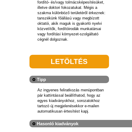
fordító- és/vagy tolmácsképesítésüket,
illetve doktori fokozatukat. Mégis a
szakma különböző területéről érkeznek:
tanszékünk főállású vagy megbízott
oktatói, akik maguk is gyakorló nyelvi
közvetítők, fordítóirodák munkatársai
vagy fordítási környezet-szolgáltató
cégnél dolgoznak.
LETÖLTÉS
Tipp
Az ingyenes feliratkozás menüpontban
pár kattintással beállíthatod, hogy az
egyes kiadványokhoz, sorozatokhoz
tartozó új megjelenésekkor e-mailen
automatikusan értesítést kapj.
Hasonló kiadványok