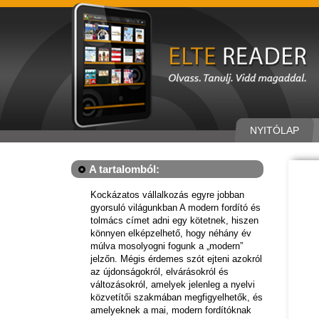
NYITÓLAP
A tartalomból:
Kockázatos vállalkozás egyre jobban
gyorsuló világunkban A modern fordító és
tolmács címet adni egy kötetnek, hiszen
könnyen elképzelhető, hogy néhány év
múlva mosolyogni fogunk a „modern”
jelzőn. Mégis érdemes szót ejteni azokról
az újdonságokról, elvárásokról és
változásokról, amelyek jelenleg a nyelvi
közvetítői szakmában megfigyelhetők, és
amelyeknek a mai, modern fordítóknak