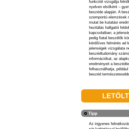
funkcióit vizsgálja feln
nyelven elsőként – gye
beszéde alapján. A bes
szempontú elemzések me
mutat be kutatási ered
hezitálás hallgatói feld
kapcsolatban; a jelensé
pedig fiatal beszélők k
kérdőíves felmérés ad k
jelenségek vizsgálata 
beszédtudomány számár
információkat, az alapk
eredményeit a beszédte
felhasználhatja, példáu
beszéd természetesebbé
LETÖL
Tipp
Az ingyenes feliratkoz
pár kattintással beállít