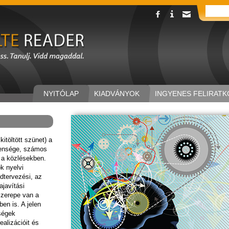
NYITÓLAP
KIADVÁNYOK
INGYENES FELIRATK
itöltött szünet) a
lensége, számos
 a közlésekben.
ok nyelvi
dtervezési, az
ajavítási
szerepe van a
en is. A jelen
nségek
ealizációit és