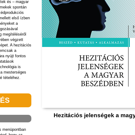
őttek és – magyar
rmekek spontán
zédprodukciós
llett első ízben
ményeket a
olgozásával
g megítéléséről
örében végzett
épet. A hezitációs
nemcsak a
a nyújt fontos
utatások
chnológia is
l a mesterséges
 tételéhez.
TÉS
Hezitációs jelenségek a mag
ás menüpontban
hatod, hogy az