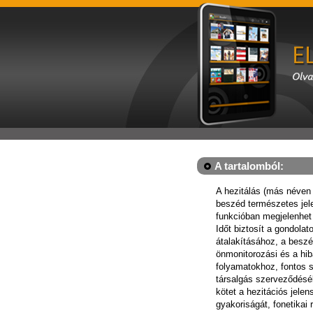
A tartalomból:
A hezitálás (más néven k
beszéd természetes je
funkcióban megjelenhet
Időt biztosít a gondolat
átalakításához, a beszé
önmonitorozási és a hib
folyamatokhoz, fontos 
társalgás szerveződéséb
kötet a hezitációs jele
gyakoriságát, fonetikai r