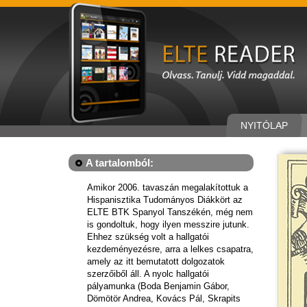
NYITÓLAP
A tartalomból:
Amikor 2006. tavaszán megalakítottuk a
Hispanisztika Tudományos Diákkört az
ELTE BTK Spanyol Tanszékén, még nem
is gondoltuk, hogy ilyen messzire jutunk.
Ehhez szükség volt a hallgatói
kezdeményezésre, arra a lelkes csapatra,
amely az itt bemutatott dolgozatok
szerzőiből áll. A nyolc hallgatói
pályamunka (Boda Benjamin Gábor,
Dömötör Andrea, Kovács Pál, Skrapits