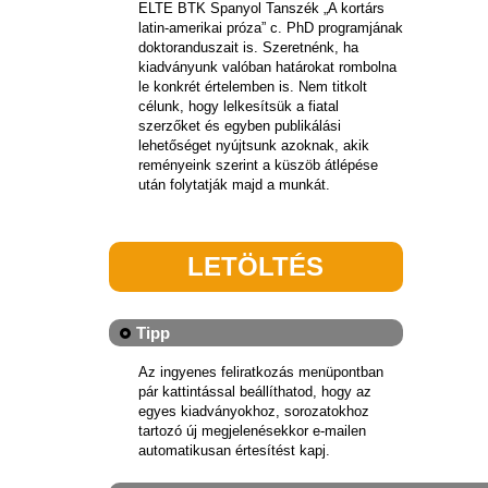
ELTE BTK Spanyol Tanszék „A kortárs
latin-amerikai próza” c. PhD programjának
doktoranduszait is. Szeretnénk, ha
kiadványunk valóban határokat rombolna
le konkrét értelemben is. Nem titkolt
célunk, hogy lelkesítsük a fiatal
szerzőket és egyben publikálási
lehetőséget nyújtsunk azoknak, akik
reményeink szerint a küszöb átlépése
után folytatják majd a munkát.
LETÖLTÉS
Tipp
Az ingyenes feliratkozás menüpontban
pár kattintással beállíthatod, hogy az
egyes kiadványokhoz, sorozatokhoz
tartozó új megjelenésekkor e-mailen
automatikusan értesítést kapj.