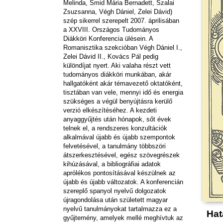
Melinda, Smid Mária Bernadett, Szalai
Zsuzsanna, Végh Dániel, Zelei Dávid)
szép sikerrel szerepelt 2007. áprilisában
a XXVIII. Országos Tudományos
Diákköri Konferencia ülésein. A
Romanisztika szekcióban Végh Dániel I.,
Zelei Dávid II., Kovács Pál pedig
különdíjat nyert. Aki valaha részt vett
tudományos diákköri munkában, akár
hallgatóként akár témavezető oktatóként,
tisztában van vele, mennyi idő és energia
szükséges a végül benyújtásra kerülő
verzió elkészítéséhez. A kezdeti
anyaggyűjtés után hónapok, sőt évek
telnek el, a rendszeres konzultációk
alkalmával újabb és újabb szempontok
felvetésével, a tanulmány többszöri
átszerkesztésével, egész szövegrészek
kihúzásával, a bibliográfiai adatok
aprólékos pontosításával készülnek az
újabb és újabb változatok. A konferencián
szereplő spanyol nyelvű dolgozatok
újragondolása után született magyar
nyelvű tanulmányokat tartalmazza ez a
Hat
gyűjtemény, amelyek mellé meghívtuk az