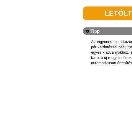
LETÖL
Tipp
Az ingyenes feliratkoz
pár kattintással beállít
egyes kiadványokhoz, 
tartozó új megjelenések
automatikusan értesítés