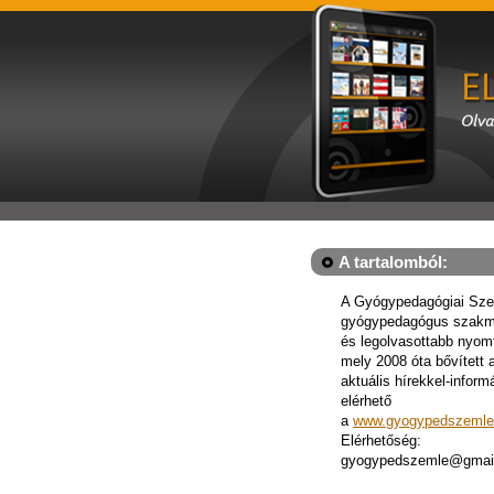
A tartalomból:
A Gyógypedagógiai Sze
gyógypedagógus szakm
és legolvasottabb nyomta
mely 2008 óta bővített a
aktuális hírekkel-inform
elérhető
a
www.gyogypedszemle
Elérhetőség:
gyogypedszemle@gmai