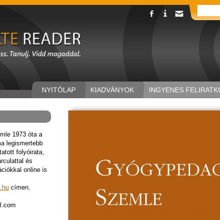
NYITÓLAP
KIADVÁNYOK
INGYENES FELIRATK
mle 1973 óta a
a legismertebb
tott folyóirata,
rculattal és
ációkkal online is
.hu
címen.
l.com