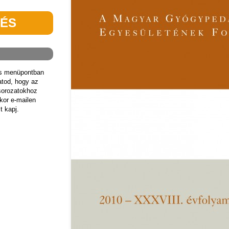
TÉS
ás menüpontban
hatod, hogy az
sorozatokhoz
kor e-mailen
t kapj.