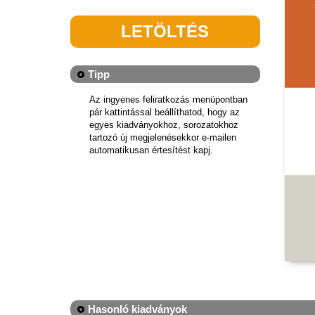
LETÖLTÉS
Tipp
Az ingyenes feliratkozás menüpontban
pár kattintással beállíthatod, hogy az
egyes kiadványokhoz, sorozatokhoz
tartozó új megjelenésekkor e-mailen
automatikusan értesítést kapj.
Hasonló kiadványok