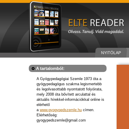
NYITÓLAP
A tartalomból:
A Gyógypedagógiai Szemle 1973 óta a
gyógypedagógus szakma legismertebb
és legolvasottabb nyomtatott folyóirata,
mely 2008 óta bővített arculattal és
aktuális hírekkel-információkkal online is
elérhető
a
www.gyogypedszemle.hu
címen.
Elérhetőség:
gyogypedszemle@gmail.com