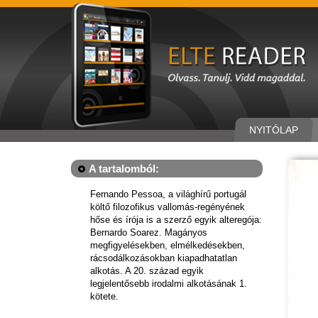
NYITÓLAP
A tartalomból:
Fernando Pessoa, a világhírű portugál
költő filozofikus vallomás-regényének
hőse és írója is a szerző egyik alteregója:
Bernardo Soarez. Magányos
megfigyelésekben, elmélkedésekben,
rácsodálkozásokban kiapadhatatlan
alkotás. A 20. század egyik
legjelentősebb irodalmi alkotásának 1.
kötete.