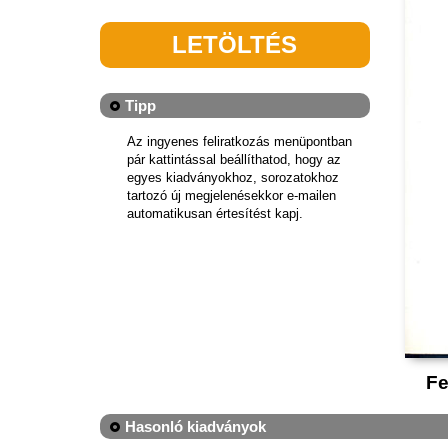
LETÖLTÉS
Tipp
Az ingyenes feliratkozás menüpontban
pár kattintással beállíthatod, hogy az
egyes kiadványokhoz, sorozatokhoz
tartozó új megjelenésekkor e-mailen
automatikusan értesítést kapj.
Fe
Hasonló kiadványok