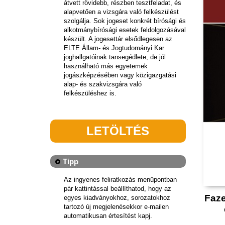
átvett rövidebb, részben tesztfeladat, és
alapvetően a vizsgára való felkészülést
szolgálja. Sok jogeset konkrét bírósági és
alkotmánybírósági esetek feldolgozásával
készült. A jogesettár elsődlegesen az
ELTE Állam- és Jogtudományi Kar
joghallgatóinak tansegédlete, de jól
használható más egyetemek
jogászképzésében vagy közigazgatási
alap- és szakvizsgára való
felkészüléshez is.
LETÖLTÉS
Tipp
Az ingyenes feliratkozás menüpontban
pár kattintással beállíthatod, hogy az
Faze
egyes kiadványokhoz, sorozatokhoz
tartozó új megjelenésekkor e-mailen
automatikusan értesítést kapj.