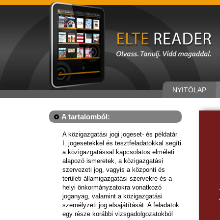
NYITÓLAP
A tartalomból:
A közigazgatási jogi jogeset- és példatár
I. jogesetekkel és tesztfeladatokkal segíti
a közigazgatással kapcsolatos elméleti
alapozó ismeretek, a közigazgatási
szervezeti jog, vagyis a központi és
területi államigazgatási szervekre és a
helyi önkormányzatokra vonatkozó
joganyag, valamint a közigazgatási
személyzeti jog elsajátítását. A feladatok
egy része korábbi vizsgadolgozatokból