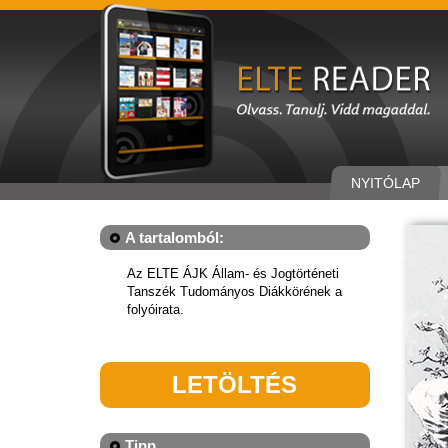
NYITÓLAP
A tartalomból:
Az ELTE ÁJK Állam- és Jogtörténeti
Tanszék Tudományos Diákkörének a
folyóirata.
LETÖLTÉS
Tipp