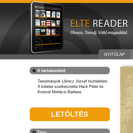
NYITÓLAP
A tartalomból:
Tanulmányok Lőrincz József tiszteletére.
A kötetet szerkesztette Hack Péter és
Koósné Mohácsi Barbara.
LETÖLTÉS
Tipp