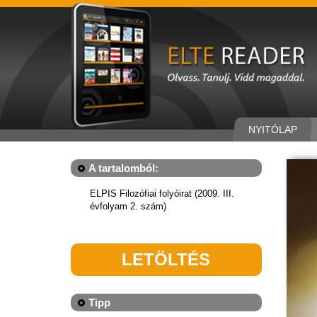
NYITÓLAP
A tartalomból:
ELPIS Filozófiai folyóirat (2009. III.
évfolyam 2. szám)
LETÖLTÉS
Tipp