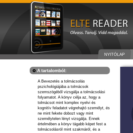
NYITÓLAP
A tartalomból:
A Bevezetés a tolmácsolás
pszichológiájába a tolmácsok
szemszögéből vizsgálja a tolmácsolási
folyamatot. A könyv célja az, hogy a
tolmácsot mint komplex nyelvi és
kognitív feladatot végrehajtó személyt, és
ne mint fekete dobozt vagy mint
személytelen lényt vizsgálja. Ennek
értelmében a könyv tágabb képet fest a
tolmácsolásról mint szakmáról, és a