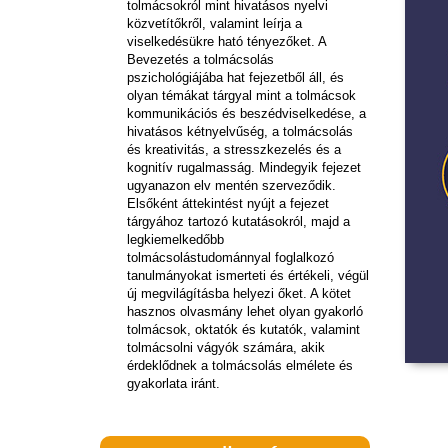
tolmácsokról mint hivatásos nyelvi
közvetítőkről, valamint leírja a
viselkedésükre ható tényezőket. A
Bevezetés a tolmácsolás
pszichológiájába hat fejezetből áll, és
olyan témákat tárgyal mint a tolmácsok
kommunikációs és beszédviselkedése, a
hivatásos kétnyelvűség, a tolmácsolás
és kreativitás, a stresszkezelés és a
kognitív rugalmasság. Mindegyik fejezet
ugyanazon elv mentén szerveződik.
Elsőként áttekintést nyújt a fejezet
tárgyához tartozó kutatásokról, majd a
legkiemelkedőbb
tolmácsolástudománnyal foglalkozó
tanulmányokat ismerteti és értékeli, végül
új megvilágításba helyezi őket. A kötet
hasznos olvasmány lehet olyan gyakorló
tolmácsok, oktatók és kutatók, valamint
tolmácsolni vágyók számára, akik
érdeklődnek a tolmácsolás elmélete és
gyakorlata iránt.