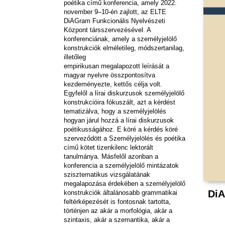
poétika című konferencia, amely 2022.
november 9–10-én zajlott, az ELTE
DiAGram Funkcionális Nyelvészeti
Központ társszervezésével. A
konferenciának, amely a személyjelölő
konstrukciók elméletileg, módszertanilag,
illetőleg
empirikusan megalapozott leírását a
magyar nyelvre összpontosítva
kezdeményezte, kettős célja volt.
Egyfelől a lírai diskurzusok személyjelölő
konstrukcióira fókuszált, azt a kérdést
tematizálva, hogy a személyjelölés
hogyan járul hozzá a lírai diskurzusok
poétikusságához. E köré a kérdés köré
szerveződött a Személyjelölés és poétika
című kötet tizenkilenc lektorált
tanulmánya. Másfelől azonban a
konferencia a személyjelölő mintázatok
szisztematikus vizsgálatának
megalapozása érdekében a személyjelölő
DiA
konstrukciók általánosabb grammatikai
feltérképezését is fontosnak tartotta,
történjen az akár a morfológia, akár a
szintaxis, akár a szemantika, akár a