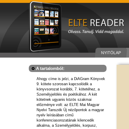
NYITÓLAP
A tartalomból:
Ahogy címe is jelzi, a DiAGram Könyvek
9. kötete szorosan kapcsolódik a
könyvsorozat korábbi, 7. kötetéhez, a
Személyjelölés és poétikához. A két
kötetnek ugyanis közös szakmai
előzménye volt: az ELTE Mai Magyar
Nyelvi Tanszék Új nézőpontok a magyar
nyelv leírásában című
konferenciasorozatának kilencedik
alkalma, a Személyjelölés, korpusz,