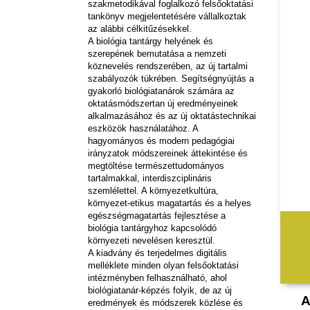
szakmetodikával foglalkozó felsőoktatási
tankönyv megjelentetésére vállalkoztak
az alábbi célkitűzésekkel.
A biológia tantárgy helyének és
szerepének bemutatása a nemzeti
köznevelés rendszerében, az új tartalmi
szabályozók tükrében. Segítségnyújtás a
gyakorló biológiatanárok számára az
oktatásmódszertan új eredményeinek
alkalmazásához és az új oktatástechnikai
eszközök használatához. A
hagyományos és modern pedagógiai
irányzatok módszereinek áttekintése és
megtöltése természettudományos
tartalmakkal, interdiszciplináris
szemlélettel. A környezetkultúra,
környezet-etikus magatartás és a helyes
egészségmagatartás fejlesztése a
biológia tantárgyhoz kapcsolódó
környezeti nevelésen keresztül.
A kiadvány és terjedelmes digitális
melléklete minden olyan felsőoktatási
intézményben felhasználható, ahol
biológiatanár-képzés folyik, de az új
A
eredmények és módszerek közlése és