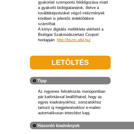
gyakorlati szempontú feldolgozása miatt
a gyakorló biológiatanárok, illetve a
továbbképzésüket végző intézmények
körében is jelentős érdeklődésre
számíthat.
A könyv digitális melléklete elérhető a
Biológiai Szakmódszertani Csoport
honlapján:
http://bszm.elte.hu/
LETÖLTÉS
Tipp
Az ingyenes feliratkozás menüpontban
pár kattintással beállíthatod, hogy az
egyes kiadványokhoz, sorozatokhoz
tartozó új megjelenésekkor e-mailen
automatikusan értesítést kapj.
Hasonló kiadványok