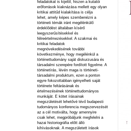
feladatokat is kijelöl, hiszen a kutatói
erőforrások kiaknázása mellett egy olyan
kritikai attitűd kialakítása is célja
lehet, amely képes szembenézni a
történeti témák iránt megélénkülő
érdeklődést általában kísérő
leegyszerűsítésekkel és
félreértelmezésekkel. A szakmai és
kritikai feladatok
megnövekedésének további
következménye, hogy megélénkül a
történettudomány saját diskurzusára és
társadalmi szerepére fordított figyelme. A
történetírás, lévén maga is történeti-
társadalmi produktum, ezen a ponton
egyre fokozottabban igényelheti saját
története feltárásának és
értelmezésének történettudományos
munkáját. E kötet írásainak
megszületését lehetővé tévő budapesti
tudományos konferencia megszervezését
az a cél motiválta, hogy amennyire
csak lehet, megpróbáljunk megfelelni a
hazai historiográfia előtt álló
kihívásoknak. A megszületett írások