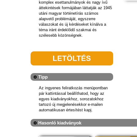
komplex esettanulmányok és nagy ívű
áttekintések formájában láttatják az 1945
utáni magyar történetírás számos
alapvető problémáját, egyszerre
válaszokat és új kérdéseket kínálva a
téma iránt érdeklődő szakmai és
szélesebb közönségnek.
LETÖLTÉS
Tipp
Az ingyenes feliratkozás menüpontban
pár kattintással beállíthatod, hogy az
egyes kiadványokhoz, sorozatokhoz
tartozó új megjelenésekkor e-mailen
automatikusan értesítést kapj.
Hasonló kiadványok