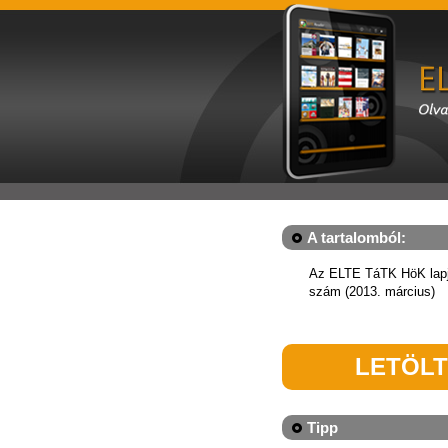
A tartalomból:
Az ELTE TáTK HöK lapj
szám (2013. március)
LETÖL
Tipp