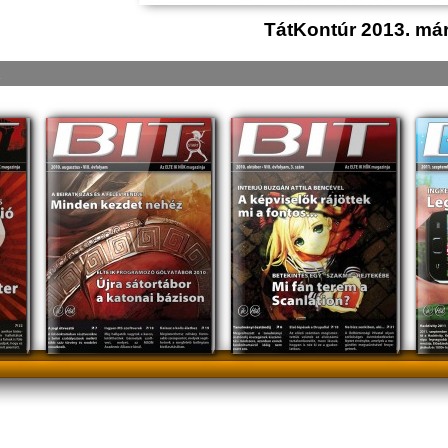
TátKontúr 2013. má