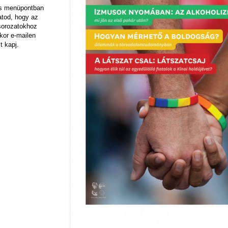
ás menüpontban
hatod, hogy az
sorozatokhoz
kor e-mailen
t kapj.