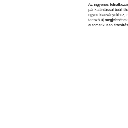
Az ingyenes feliratkoz
pár kattintással beállít
egyes kiadványokhoz, 
tartozó új megjelenések
automatikusan értesítés