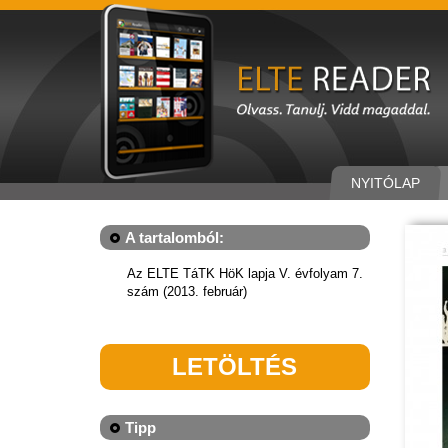
NYITÓLAP
A tartalomból:
Az ELTE TáTK HöK lapja V. évfolyam 7.
szám (2013. február)
LETÖLTÉS
Tipp